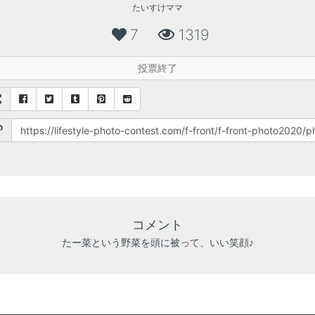
たいすけママ
7
1319
投票終了
コメント
たー菜という野菜を頭に被って、いい笑顔♪